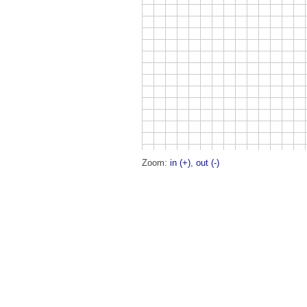
Zoom:
in (+)
,
out (-)