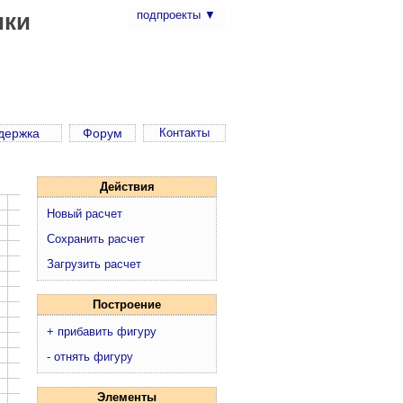
ики
подпроекты ▼
ддержка
Форум
Контакты
Действия
Новый расчет
Сохранить расчет
Загрузить расчет
Построение
+ прибавить фигуру
- отнять фигуру
Элементы