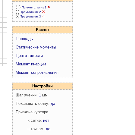
(+)
Прямоугольник 1
(-)
Треугольник 2
(-)
Треугольник 3
Расчет
Площадь
Статические моменты
Центр тяжести
Момент инерции
Момент сопротивления
Настройки
Шаг ячейки:
1
мм
Показывать сетку:
да
Привязка курсора
к сетке:
нет
к точкам:
да