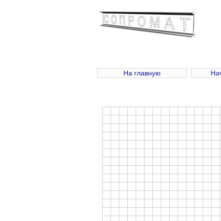
На главную
Нач